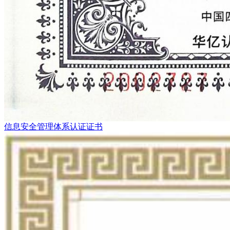
信息安全管理体系认证证书