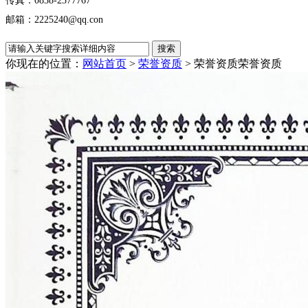
传真：0838-2377767
邮箱：2225240@qq.con
你现在的位置：
网站首页
>
荣誉资质
> 荣誉资质
荣誉资质