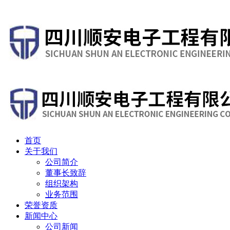
首页
关于我们
公司简介
董事长致辞
组织架构
业务范围
荣誉资质
新闻中心
公司新闻