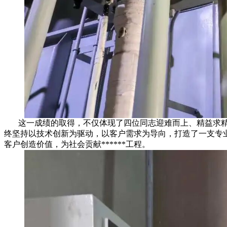
这一成绩的取得，不仅体现了四位同志迎难而上、精益求精的
终坚持以技术创新为驱动，以客户需求为导向，打造了一支专
客户创造价值，为社会贡献******工程。