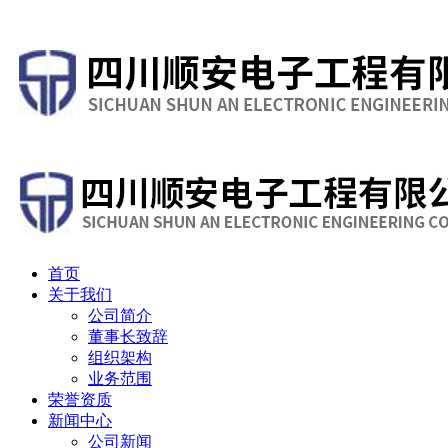
首页
关于我们
公司简介
董事长致辞
组织架构
业务范围
荣誉资质
新闻中心
公司新闻