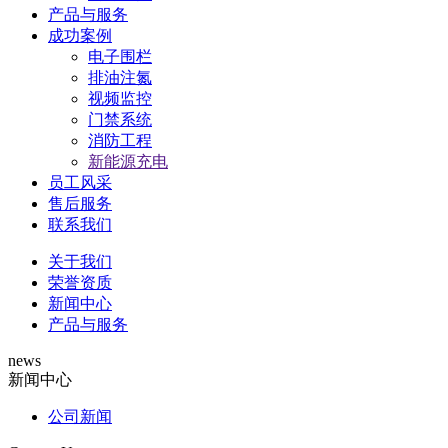
产品与服务
成功案例
电子围栏
排油注氮
视频监控
门禁系统
消防工程
新能源充电
员工风采
售后服务
联系我们
关于我们
荣誉资质
新闻中心
产品与服务
news
新闻中心
公司新闻